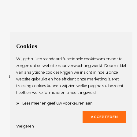
Cookies
Wij gebruiken standaard functionele cookies om ervoor te
zorgen dat de website naar verwachting werkt. Doormiddel
van analytische cookies krijgen we inzicht in hoe u onze
© 2009-2023 Nederlandse Vereniging van Golfspelende
website gebruikt en hoe efficiënt onze marketing is. Met
Journalisten.
tracking cookies kunnen wij zien welke pagina's u bezocht
Alle rechten voorbehouden.
heeft en welke formulieren u heeft ingevuld.
Privacy Statement
en
Copyright
»
Lees meer en geef uw voorkeuren aan
Deze website werd gerealiseerd door
Dirk
ACCEPTEREN
Weigeren