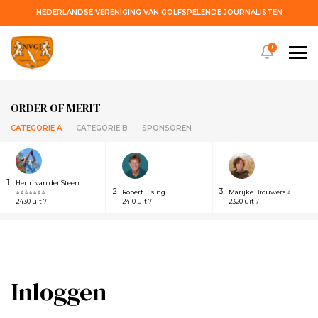
NEDERLANDSE VERENIGING VAN GOLFSPELENDE JOURNALISTEN
!
ORDER OF MERIT
CATEGORIE A
CATEGORIE B
SPONSOREN
1
Henri van der Steen
2
3
⭐⭐⭐⭐⭐⭐⭐
Robert Elsing
Marijke Brouwers ⭐
2430 uit 7
2410 uit 7
2320 uit 7
Inloggen