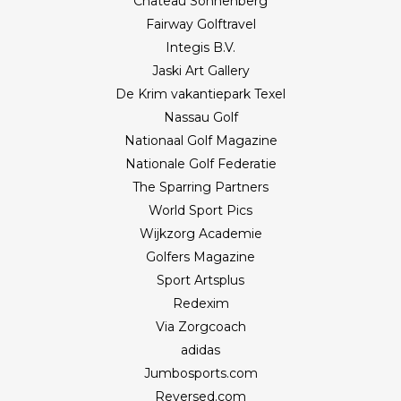
Château Sonnenberg
Fairway Golftravel
Integis B.V.
Jaski Art Gallery
De Krim vakantiepark Texel
Nassau Golf
Nationaal Golf Magazine
Nationale Golf Federatie
The Sparring Partners
World Sport Pics
Wijkzorg Academie
Golfers Magazine
Sport Artsplus
Redexim
Via Zorgcoach
adidas
Jumbosports.com
Reversed.com