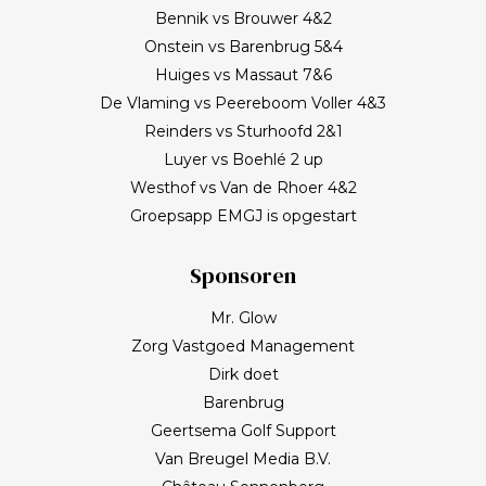
Bennik vs Brouwer 4&2
Onstein vs Barenbrug 5&4
Huiges vs Massaut 7&6
De Vlaming vs Peereboom Voller 4&3
Reinders vs Sturhoofd 2&1
Luyer vs Boehlé 2 up
Westhof vs Van de Rhoer 4&2
Groepsapp EMGJ is opgestart
Sponsoren
Mr. Glow
Zorg Vastgoed Management
Dirk doet
Barenbrug
Geertsema Golf Support
Van Breugel Media B.V.