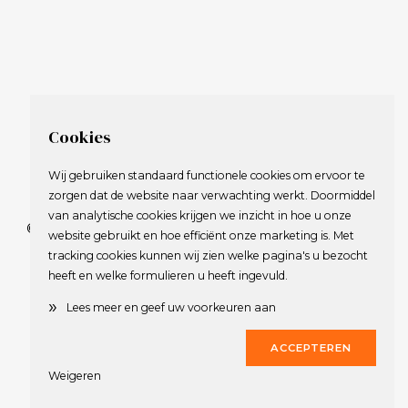
Cookies
Wij gebruiken standaard functionele cookies om ervoor te
zorgen dat de website naar verwachting werkt. Doormiddel
van analytische cookies krijgen we inzicht in hoe u onze
© 2009-2023 Nederlandse Vereniging van Golfspelende
website gebruikt en hoe efficiënt onze marketing is. Met
Journalisten.
tracking cookies kunnen wij zien welke pagina's u bezocht
Alle rechten voorbehouden.
heeft en welke formulieren u heeft ingevuld.
Privacy Statement
en
Copyright
»
Lees meer en geef uw voorkeuren aan
Deze website werd gerealiseerd door
Dirk
ACCEPTEREN
Weigeren