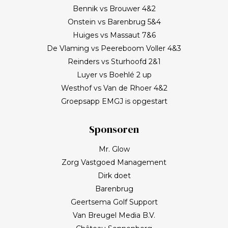
Bennik vs Brouwer 4&2
Onstein vs Barenbrug 5&4
Huiges vs Massaut 7&6
De Vlaming vs Peereboom Voller 4&3
Reinders vs Sturhoofd 2&1
Luyer vs Boehlé 2 up
Westhof vs Van de Rhoer 4&2
Groepsapp EMGJ is opgestart
Sponsoren
Mr. Glow
Zorg Vastgoed Management
Dirk doet
Barenbrug
Geertsema Golf Support
Van Breugel Media B.V.