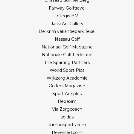
Château Sonnenberg
Fairway Golftravel
Integis B.V.
Jaski Art Gallery
De Krim vakantiepark Texel
Nassau Golf
Nationaal Golf Magazine
Nationale Golf Federatie
The Sparring Partners
World Sport Pics
Wijkzorg Academie
Golfers Magazine
Sport Artsplus
Redexim
Via Zorgcoach
adidas
Jumbosports.com
Reversed.com