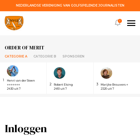
NEDERLANDSE VERENIGING VAN GOLFSPELENDE JOURNALISTEN
!
ORDER OF MERIT
CATEGORIE A
CATEGORIE B
SPONSOREN
1
Henri van der Steen
2
3
⭐⭐⭐⭐⭐⭐⭐
Robert Elsing
Marijke Brouwers ⭐
2430 uit 7
2410 uit 7
2320 uit 7
Inloggen