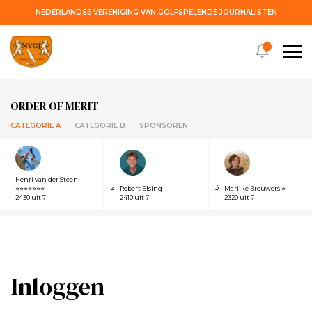
NEDERLANDSE VERENIGING VAN GOLFSPELENDE JOURNALISTEN
!
ORDER OF MERIT
CATEGORIE A
CATEGORIE B
SPONSOREN
1
Henri van der Steen
2
3
⭐⭐⭐⭐⭐⭐⭐
Robert Elsing
Marijke Brouwers ⭐
2430 uit 7
2410 uit 7
2320 uit 7
Inloggen