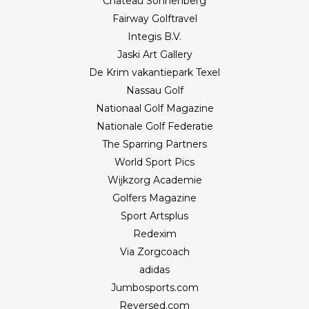
Château Sonnenberg
Fairway Golftravel
Integis B.V.
Jaski Art Gallery
De Krim vakantiepark Texel
Nassau Golf
Nationaal Golf Magazine
Nationale Golf Federatie
The Sparring Partners
World Sport Pics
Wijkzorg Academie
Golfers Magazine
Sport Artsplus
Redexim
Via Zorgcoach
adidas
Jumbosports.com
Reversed.com