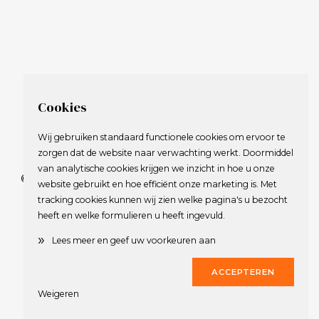
Cookies
Wij gebruiken standaard functionele cookies om ervoor te
zorgen dat de website naar verwachting werkt. Doormiddel
van analytische cookies krijgen we inzicht in hoe u onze
© 2009-2023 Nederlandse Vereniging van Golfspelende
website gebruikt en hoe efficiënt onze marketing is. Met
Journalisten.
tracking cookies kunnen wij zien welke pagina's u bezocht
Alle rechten voorbehouden.
heeft en welke formulieren u heeft ingevuld.
Privacy Statement
en
Copyright
»
Lees meer en geef uw voorkeuren aan
Deze website werd gerealiseerd door
Dirk
ACCEPTEREN
Weigeren