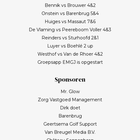
Bennik vs Brouwer 4&2
Onstein vs Barenbrug 5&4
Huiges vs Massaut 7&6
De Vlaming vs Peereboom Voller 4&3
Reinders vs Sturhoofd 2&1
Luyer vs Boehlé 2 up
Westhof vs Van de Rhoer 4&2
Groepsapp EMGJ is opgestart
Sponsoren
Mr. Glow
Zorg Vastgoed Management
Dirk doet
Barenbrug
Geertsema Golf Support
Van Breugel Media B.V.