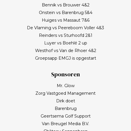
Bennik vs Brouwer 4&2
Onstein vs Barenbrug 5&4
Huiges vs Massaut 7&6
De Vlaming vs Peereboom Voller 4&3
Reinders vs Sturhoofd 2&1
Luyer vs Boehlé 2 up
Westhof vs Van de Rhoer 4&2
Groepsapp EMGJ is opgestart
Sponsoren
Mr. Glow
Zorg Vastgoed Management
Dirk doet
Barenbrug
Geertsema Golf Support
Van Breugel Media B.V.