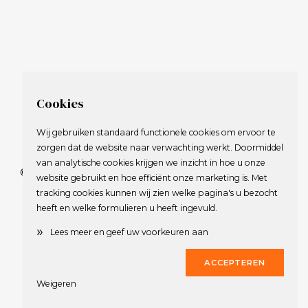
Cookies
Wij gebruiken standaard functionele cookies om ervoor te
zorgen dat de website naar verwachting werkt. Doormiddel
van analytische cookies krijgen we inzicht in hoe u onze
© 2009-2023 Nederlandse Vereniging van Golfspelende
website gebruikt en hoe efficiënt onze marketing is. Met
Journalisten.
tracking cookies kunnen wij zien welke pagina's u bezocht
Alle rechten voorbehouden.
heeft en welke formulieren u heeft ingevuld.
Privacy Statement
en
Copyright
»
Lees meer en geef uw voorkeuren aan
Deze website werd gerealiseerd door
Dirk
ACCEPTEREN
Weigeren