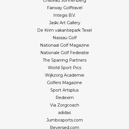
Château Sonnenberg
Fairway Golftravel
Integis B.V.
Jaski Art Gallery
De Krim vakantiepark Texel
Nassau Golf
Nationaal Golf Magazine
Nationale Golf Federatie
The Sparring Partners
World Sport Pics
Wijkzorg Academie
Golfers Magazine
Sport Artsplus
Redexim
Via Zorgcoach
adidas
Jumbosports.com
Reversed.com