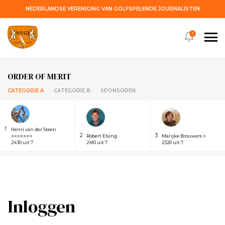
NEDERLANDSE VERENIGING VAN GOLFSPELENDE JOURNALISTEN
!
ORDER OF MERIT
CATEGORIE A
CATEGORIE B
SPONSOREN
1
Henri van der Steen
2
3
⭐⭐⭐⭐⭐⭐⭐
Robert Elsing
Marijke Brouwers ⭐
2430 uit 7
2410 uit 7
2320 uit 7
Inloggen