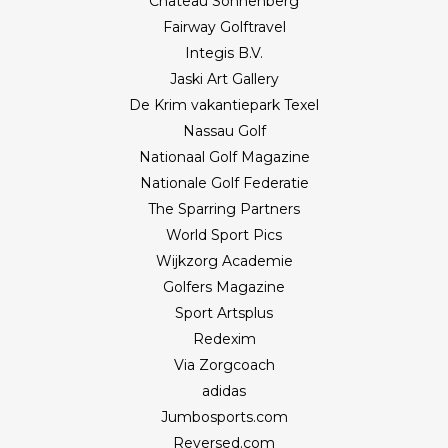
Château Sonnenberg
Fairway Golftravel
Integis B.V.
Jaski Art Gallery
De Krim vakantiepark Texel
Nassau Golf
Nationaal Golf Magazine
Nationale Golf Federatie
The Sparring Partners
World Sport Pics
Wijkzorg Academie
Golfers Magazine
Sport Artsplus
Redexim
Via Zorgcoach
adidas
Jumbosports.com
Reversed.com