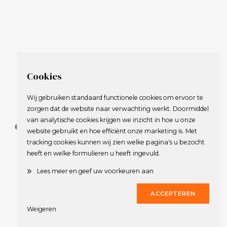
Cookies
Wij gebruiken standaard functionele cookies om ervoor te
zorgen dat de website naar verwachting werkt. Doormiddel
van analytische cookies krijgen we inzicht in hoe u onze
© 2009-2023 Nederlandse Vereniging van Golfspelende
website gebruikt en hoe efficiënt onze marketing is. Met
Journalisten.
tracking cookies kunnen wij zien welke pagina's u bezocht
Alle rechten voorbehouden.
heeft en welke formulieren u heeft ingevuld.
Privacy Statement
en
Copyright
»
Lees meer en geef uw voorkeuren aan
Deze website werd gerealiseerd door
Dirk
ACCEPTEREN
Weigeren