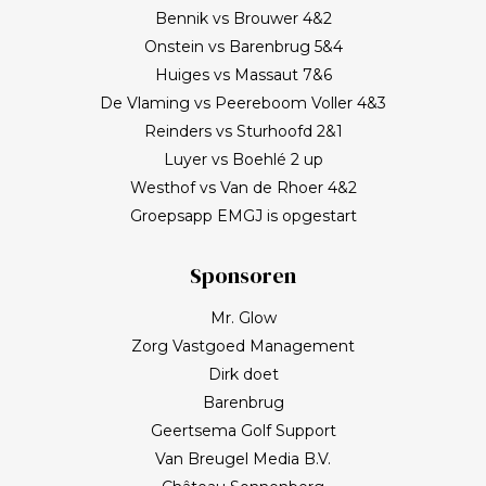
Bennik vs Brouwer 4&2
Onstein vs Barenbrug 5&4
Huiges vs Massaut 7&6
De Vlaming vs Peereboom Voller 4&3
Reinders vs Sturhoofd 2&1
Luyer vs Boehlé 2 up
Westhof vs Van de Rhoer 4&2
Groepsapp EMGJ is opgestart
Sponsoren
Mr. Glow
Zorg Vastgoed Management
Dirk doet
Barenbrug
Geertsema Golf Support
Van Breugel Media B.V.