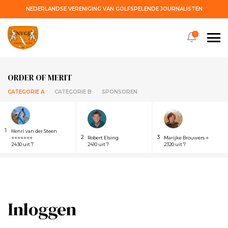
NEDERLANDSE VERENIGING VAN GOLFSPELENDE JOURNALISTEN
!
ORDER OF MERIT
CATEGORIE A
CATEGORIE B
SPONSOREN
1
Henri van der Steen
2
3
⭐⭐⭐⭐⭐⭐⭐
Robert Elsing
Marijke Brouwers ⭐
2430 uit 7
2410 uit 7
2320 uit 7
Inloggen