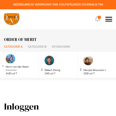
NEDERLANDSE VERENIGING VAN GOLFSPELENDE JOURNALISTEN
!
ORDER OF MERIT
CATEGORIE A
CATEGORIE B
SPONSOREN
1
Henri van der Steen
2
3
⭐⭐⭐⭐⭐⭐⭐
Robert Elsing
Marijke Brouwers ⭐
2430 uit 7
2410 uit 7
2320 uit 7
Inloggen