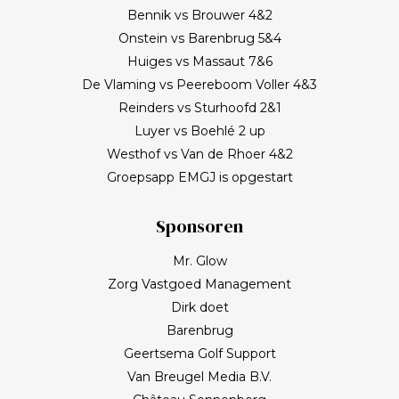
Bennik vs Brouwer 4&2
Onstein vs Barenbrug 5&4
Huiges vs Massaut 7&6
De Vlaming vs Peereboom Voller 4&3
Reinders vs Sturhoofd 2&1
Luyer vs Boehlé 2 up
Westhof vs Van de Rhoer 4&2
Groepsapp EMGJ is opgestart
Sponsoren
Mr. Glow
Zorg Vastgoed Management
Dirk doet
Barenbrug
Geertsema Golf Support
Van Breugel Media B.V.