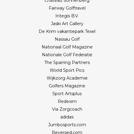
Château Sonnenberg
Fairway Golftravel
Integis B.V.
Jaski Art Gallery
De Krim vakantiepark Texel
Nassau Golf
Nationaal Golf Magazine
Nationale Golf Federatie
The Sparring Partners
World Sport Pics
Wijkzorg Academie
Golfers Magazine
Sport Artsplus
Redexim
Via Zorgcoach
adidas
Jumbosports.com
Reversed.com