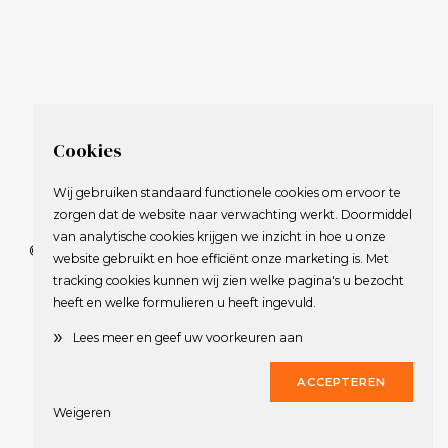
Cookies
Wij gebruiken standaard functionele cookies om ervoor te
zorgen dat de website naar verwachting werkt. Doormiddel
van analytische cookies krijgen we inzicht in hoe u onze
© 2009-2023 Nederlandse Vereniging van Golfspelende
website gebruikt en hoe efficiënt onze marketing is. Met
Journalisten.
tracking cookies kunnen wij zien welke pagina's u bezocht
Alle rechten voorbehouden.
heeft en welke formulieren u heeft ingevuld.
Privacy Statement
en
Copyright
»
Lees meer en geef uw voorkeuren aan
Deze website werd gerealiseerd door
Dirk
ACCEPTEREN
Weigeren