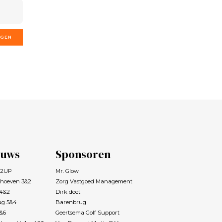
GGEN
euws
Sponsoren
s 2UP
Mr. Glow
rhoeven 3&2
Zorg Vastgoed Management
 4&2
Dirk doet
ug 5&4
Barenbrug
7&6
Geertsema Golf Support