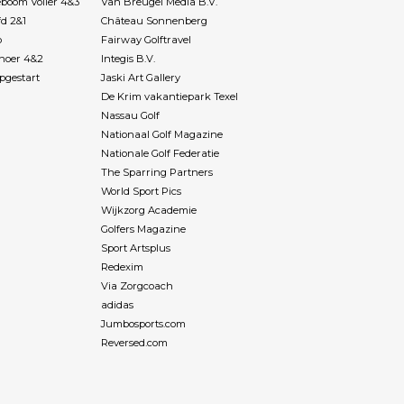
boom Voller 4&3
Van Breugel Media B.V.
fd 2&1
Château Sonnenberg
p
Fairway Golftravel
Rhoer 4&2
Integis B.V.
pgestart
Jaski Art Gallery
De Krim vakantiepark Texel
Nassau Golf
Nationaal Golf Magazine
Nationale Golf Federatie
The Sparring Partners
World Sport Pics
Wijkzorg Academie
Golfers Magazine
Sport Artsplus
Redexim
Via Zorgcoach
adidas
Jumbosports.com
Reversed.com