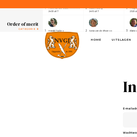
CATEGORIE A
1
2
3
Henri van der Steen ⭐⭐⭐⭐⭐⭐⭐
Robert Elsing
Marijk
2430 uit 7
2410 uit 7
2320 ui
Order of merit
CATEGORIE B
1
2
3
Harald Taylor ⭐
Sonja van de Rhoer ⭐⭐
Elaine 
2640 uit 7
2550 uit 7
2390 ui
HOME
UITSLAGEN
Order of merit
SPONSOREN
1
2
3
Alwin de Rijke
Eric Venghaus
Joland
1100 uit 3
1060 uit 3
1000 ui
Order of merit
CATEGORIE A
1
2
3
Henri van der Steen ⭐⭐⭐⭐⭐⭐⭐
Robert Elsing
Marijk
2430 uit 7
2410 uit 7
2320 ui
I
Order of merit
CATEGORIE B
1
2
3
Harald Taylor ⭐
Sonja van de Rhoer ⭐⭐
Elaine 
2640 uit 7
2550 uit 7
2390 ui
E-mailad
Order of merit
SPONSOREN
1
2
3
Alwin de Rijke
Eric Venghaus
Joland
1100 uit 3
1060 uit 3
1000 ui
Wachtwo