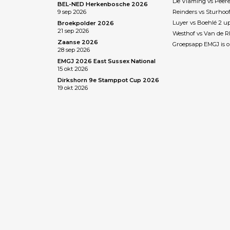
De Vlaming vs Peere
BEL-NED Herkenbosche 2026
9 sep 2026
Reinders vs Sturhoo
Luyer vs Boehlé 2 u
Broekpolder 2026
21 sep 2026
Westhof vs Van de 
Zaanse 2026
Groepsapp EMGJ is o
28 sep 2026
EMGJ 2026 East Sussex National
15 okt 2026
Dirkshorn 9e Stamppot Cup 2026
19 okt 2026