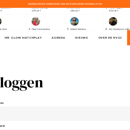
NEDERLANDSE VERENIGING VAN GOLFSPELENDE JOURNALISTEN
4
5
6
e Brouwers ⭐
Cara de Vlaming
Eric Korver
Frank Huiges
t 7
2270 uit 7
2260 uit 7
2140 uit 7
4
5
6
de Boer
Olga Commandeur
Roland Reinders
Ron Peereboom Voller
t 7
2380 uit 7
2330 uit 7
2320 uit 7
MR. GLOW MATCHPLAY
AGENDA
NIEUWS
OVER DE NVGJ
5
4
6
a Swart
Karin Mulder
Kick Willemse
George Taylor
t 3
630 uit 3
720 uit 3
590 uit 3
4
5
6
e Brouwers ⭐
Cara de Vlaming
Eric Korver
Frank Huiges
t 7
2270 uit 7
2260 uit 7
2140 uit 7
nloggen
4
5
6
de Boer
Olga Commandeur
Roland Reinders
Ron Peereboom Voller
t 7
2380 uit 7
2330 uit 7
2320 uit 7
res
5
4
6
a Swart
Karin Mulder
Kick Willemse
George Taylor
t 3
630 uit 3
720 uit 3
590 uit 3
ord