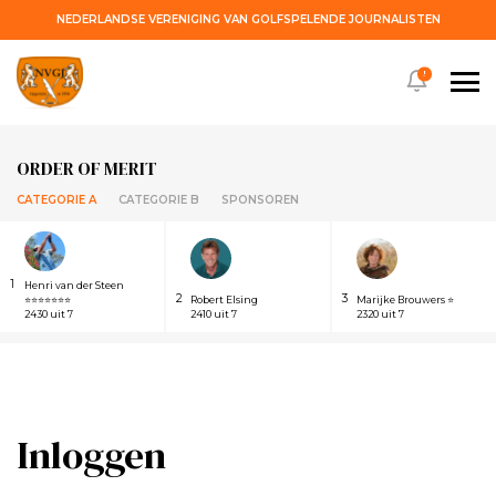
NEDERLANDSE VERENIGING VAN GOLFSPELENDE JOURNALISTEN
!
ORDER OF MERIT
CATEGORIE A
CATEGORIE B
SPONSOREN
1
Henri van der Steen
2
3
⭐⭐⭐⭐⭐⭐⭐
Robert Elsing
Marijke Brouwers ⭐
2430 uit 7
2410 uit 7
2320 uit 7
Inloggen