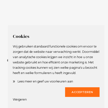
Cookies
Wij gebruiken standaard functionele cookies om ervoor te
zorgen dat de website naar verwachting werkt. Doormiddel
van analytische cookies krijgen we inzicht in hoe u onze
© 2009-2023 Nederlandse Vereniging van Golfspelende
website gebruikt en hoe efficiënt onze marketing is. Met
Journalisten.
tracking cookies kunnen wij zien welke pagina's u bezocht
Alle rechten voorbehouden.
heeft en welke formulieren u heeft ingevuld.
Privacy Statement
en
Copyright
»
Lees meer en geef uw voorkeuren aan
Deze website werd gerealiseerd door
Dirk
ACCEPTEREN
Weigeren