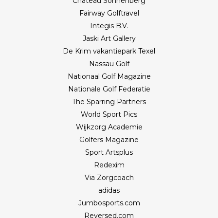
Château Sonnenberg
Fairway Golftravel
Integis B.V.
Jaski Art Gallery
De Krim vakantiepark Texel
Nassau Golf
Nationaal Golf Magazine
Nationale Golf Federatie
The Sparring Partners
World Sport Pics
Wijkzorg Academie
Golfers Magazine
Sport Artsplus
Redexim
Via Zorgcoach
adidas
Jumbosports.com
Reversed.com