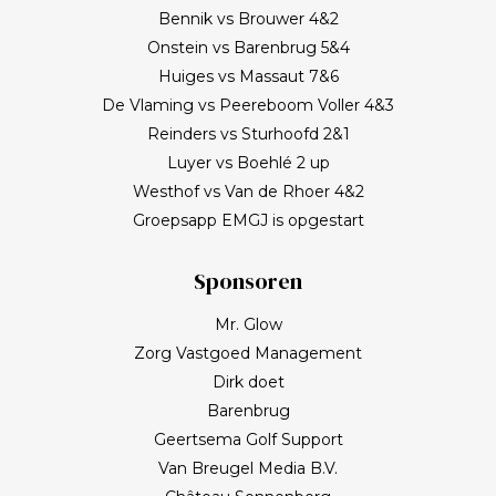
Bennik vs Brouwer 4&2
Onstein vs Barenbrug 5&4
Huiges vs Massaut 7&6
De Vlaming vs Peereboom Voller 4&3
Reinders vs Sturhoofd 2&1
Luyer vs Boehlé 2 up
Westhof vs Van de Rhoer 4&2
Groepsapp EMGJ is opgestart
Sponsoren
Mr. Glow
Zorg Vastgoed Management
Dirk doet
Barenbrug
Geertsema Golf Support
Van Breugel Media B.V.