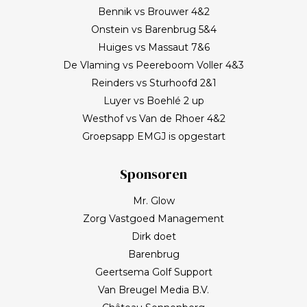
Bennik vs Brouwer 4&2
Onstein vs Barenbrug 5&4
Huiges vs Massaut 7&6
De Vlaming vs Peereboom Voller 4&3
Reinders vs Sturhoofd 2&1
Luyer vs Boehlé 2 up
Westhof vs Van de Rhoer 4&2
Groepsapp EMGJ is opgestart
Sponsoren
Mr. Glow
Zorg Vastgoed Management
Dirk doet
Barenbrug
Geertsema Golf Support
Van Breugel Media B.V.