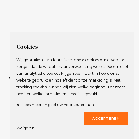
Cookies
Wij gebruiken standaard functionele cookies om ervoor te
zorgen dat de website naar verwachting werkt. Doormiddel
van analytische cookies krijgen we inzicht in hoe u onze
© 2009-2023 Nederlandse Vereniging van Golfspelende
website gebruikt en hoe efficiënt onze marketing is. Met
Journalisten.
tracking cookies kunnen wij zien welke pagina's u bezocht
Alle rechten voorbehouden.
heeft en welke formulieren u heeft ingevuld.
Privacy Statement
en
Copyright
»
Lees meer en geef uw voorkeuren aan
Deze website werd gerealiseerd door
Dirk
ACCEPTEREN
Weigeren