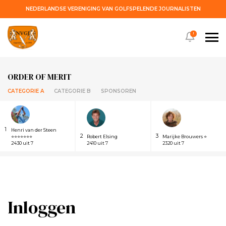
NEDERLANDSE VERENIGING VAN GOLFSPELENDE JOURNALISTEN
!
ORDER OF MERIT
CATEGORIE A
CATEGORIE B
SPONSOREN
1
Henri van der Steen
2
3
⭐⭐⭐⭐⭐⭐⭐
Robert Elsing
Marijke Brouwers ⭐
2430 uit 7
2410 uit 7
2320 uit 7
Inloggen