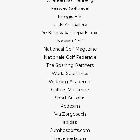
Château Sonnenberg
Fairway Golftravel
Integis B.V.
Jaski Art Gallery
De Krim vakantiepark Texel
Nassau Golf
Nationaal Golf Magazine
Nationale Golf Federatie
The Sparring Partners
World Sport Pics
Wijkzorg Academie
Golfers Magazine
Sport Artsplus
Redexim
Via Zorgcoach
adidas
Jumbosports.com
Reversed.com