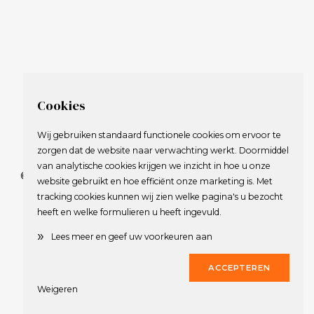
Cookies
Wij gebruiken standaard functionele cookies om ervoor te
zorgen dat de website naar verwachting werkt. Doormiddel
van analytische cookies krijgen we inzicht in hoe u onze
© 2009-2023 Nederlandse Vereniging van Golfspelende
website gebruikt en hoe efficiënt onze marketing is. Met
Journalisten.
tracking cookies kunnen wij zien welke pagina's u bezocht
Alle rechten voorbehouden.
heeft en welke formulieren u heeft ingevuld.
Privacy Statement
en
Copyright
»
Lees meer en geef uw voorkeuren aan
Deze website werd gerealiseerd door
Dirk
ACCEPTEREN
Weigeren