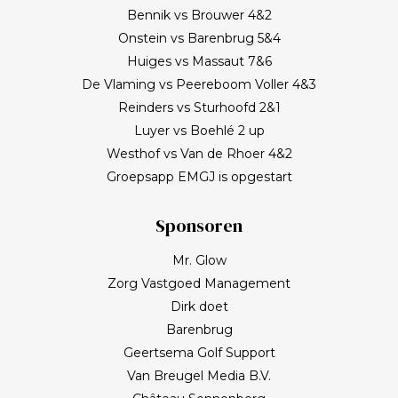
Bennik vs Brouwer 4&2
Onstein vs Barenbrug 5&4
Huiges vs Massaut 7&6
De Vlaming vs Peereboom Voller 4&3
Reinders vs Sturhoofd 2&1
Luyer vs Boehlé 2 up
Westhof vs Van de Rhoer 4&2
Groepsapp EMGJ is opgestart
Sponsoren
Mr. Glow
Zorg Vastgoed Management
Dirk doet
Barenbrug
Geertsema Golf Support
Van Breugel Media B.V.