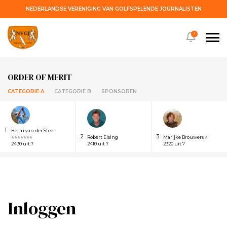
NEDERLANDSE VERENIGING VAN GOLFSPELENDE JOURNALISTEN
!
ORDER OF MERIT
CATEGORIE A
CATEGORIE B
SPONSOREN
1
Henri van der Steen
2
3
⭐⭐⭐⭐⭐⭐⭐
Robert Elsing
Marijke Brouwers ⭐
2430 uit 7
2410 uit 7
2320 uit 7
Inloggen