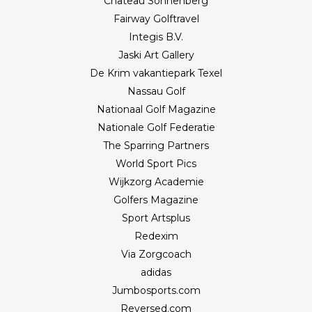
Château Sonnenberg
Fairway Golftravel
Integis B.V.
Jaski Art Gallery
De Krim vakantiepark Texel
Nassau Golf
Nationaal Golf Magazine
Nationale Golf Federatie
The Sparring Partners
World Sport Pics
Wijkzorg Academie
Golfers Magazine
Sport Artsplus
Redexim
Via Zorgcoach
adidas
Jumbosports.com
Reversed.com