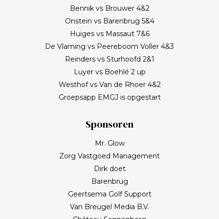
Bennik vs Brouwer 4&2
Onstein vs Barenbrug 5&4
Huiges vs Massaut 7&6
De Vlaming vs Peereboom Voller 4&3
Reinders vs Sturhoofd 2&1
Luyer vs Boehlé 2 up
Westhof vs Van de Rhoer 4&2
Groepsapp EMGJ is opgestart
Sponsoren
Mr. Glow
Zorg Vastgoed Management
Dirk doet
Barenbrug
Geertsema Golf Support
Van Breugel Media B.V.