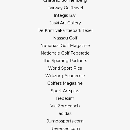
Château Sonnenberg
Fairway Golftravel
Integis B.V.
Jaski Art Gallery
De Krim vakantiepark Texel
Nassau Golf
Nationaal Golf Magazine
Nationale Golf Federatie
The Sparring Partners
World Sport Pics
Wijkzorg Academie
Golfers Magazine
Sport Artsplus
Redexim
Via Zorgcoach
adidas
Jumbosports.com
Reversed.com