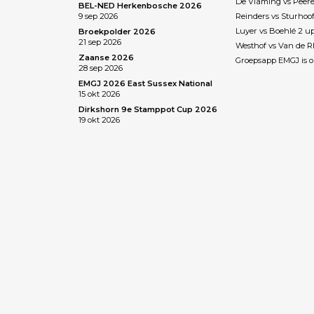
De Vlaming vs Peere
BEL-NED Herkenbosche 2026
9 sep 2026
Reinders vs Sturhoo
Luyer vs Boehlé 2 u
Broekpolder 2026
21 sep 2026
Westhof vs Van de 
Zaanse 2026
Groepsapp EMGJ is o
28 sep 2026
EMGJ 2026 East Sussex National
15 okt 2026
Dirkshorn 9e Stamppot Cup 2026
19 okt 2026