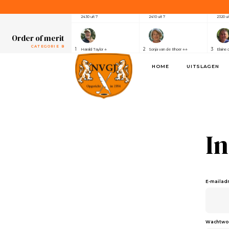
CATEGORIE A
1
2
3
Henri van der Steen ⭐⭐⭐⭐⭐⭐⭐
Robert Elsing
Marijk
2430 uit 7
2410 uit 7
2320 ui
Order of merit
CATEGORIE B
1
2
3
Harald Taylor ⭐
Sonja van de Rhoer ⭐⭐
Elaine 
2640 uit 7
2550 uit 7
2390 ui
HOME
UITSLAGEN
Order of merit
SPONSOREN
1
2
3
Alwin de Rijke
Eric Venghaus
Joland
1100 uit 3
1060 uit 3
1000 ui
Order of merit
CATEGORIE A
1
2
3
Henri van der Steen ⭐⭐⭐⭐⭐⭐⭐
Robert Elsing
Marijk
2430 uit 7
2410 uit 7
2320 ui
I
Order of merit
CATEGORIE B
1
2
3
Harald Taylor ⭐
Sonja van de Rhoer ⭐⭐
Elaine 
2640 uit 7
2550 uit 7
2390 ui
E-mailad
Order of merit
SPONSOREN
1
2
3
Alwin de Rijke
Eric Venghaus
Joland
1100 uit 3
1060 uit 3
1000 ui
Wachtwo