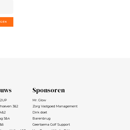
GGEN
euws
Sponsoren
s 2UP
Mr. Glow
rhoeven 3&2
Zorg Vastgoed Management
 4&2
Dirk doet
ug 5&4
Barenbrug
7&6
Geertsema Golf Support