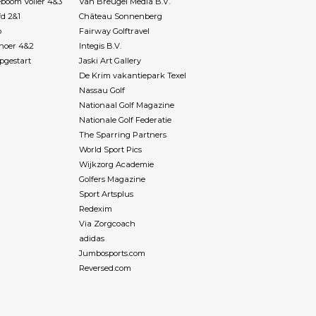
boom Voller 4&3
Van Breugel Media B.V.
fd 2&1
Château Sonnenberg
p
Fairway Golftravel
Rhoer 4&2
Integis B.V.
pgestart
Jaski Art Gallery
De Krim vakantiepark Texel
Nassau Golf
Nationaal Golf Magazine
Nationale Golf Federatie
The Sparring Partners
World Sport Pics
Wijkzorg Academie
Golfers Magazine
Sport Artsplus
Redexim
Via Zorgcoach
adidas
Jumbosports.com
Reversed.com