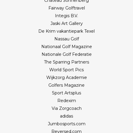
Château Sonnenberg
Fairway Golftravel
Integis B.V.
Jaski Art Gallery
De Krim vakantiepark Texel
Nassau Golf
Nationaal Golf Magazine
Nationale Golf Federatie
The Sparring Partners
World Sport Pics
Wijkzorg Academie
Golfers Magazine
Sport Artsplus
Redexim
Via Zorgcoach
adidas
Jumbosports.com
Reversed.com