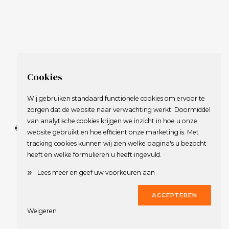
Cookies
Wij gebruiken standaard functionele cookies om ervoor te
zorgen dat de website naar verwachting werkt. Doormiddel
van analytische cookies krijgen we inzicht in hoe u onze
© 2009-2023 Nederlandse Vereniging van Golfspelende
website gebruikt en hoe efficiënt onze marketing is. Met
Journalisten.
tracking cookies kunnen wij zien welke pagina's u bezocht
Alle rechten voorbehouden.
heeft en welke formulieren u heeft ingevuld.
Privacy Statement
en
Copyright
»
Lees meer en geef uw voorkeuren aan
Deze website werd gerealiseerd door
Dirk
ACCEPTEREN
Weigeren