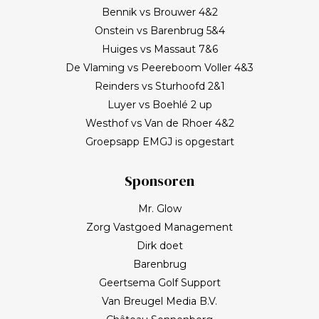
Bennik vs Brouwer 4&2
Onstein vs Barenbrug 5&4
Huiges vs Massaut 7&6
De Vlaming vs Peereboom Voller 4&3
Reinders vs Sturhoofd 2&1
Luyer vs Boehlé 2 up
Westhof vs Van de Rhoer 4&2
Groepsapp EMGJ is opgestart
Sponsoren
Mr. Glow
Zorg Vastgoed Management
Dirk doet
Barenbrug
Geertsema Golf Support
Van Breugel Media B.V.