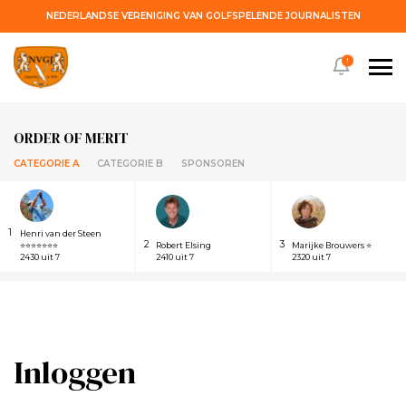
NEDERLANDSE VERENIGING VAN GOLFSPELENDE JOURNALISTEN
!
ORDER OF MERIT
CATEGORIE A
CATEGORIE B
SPONSOREN
1
Henri van der Steen
2
3
⭐⭐⭐⭐⭐⭐⭐
Robert Elsing
Marijke Brouwers ⭐
2430 uit 7
2410 uit 7
2320 uit 7
Inloggen